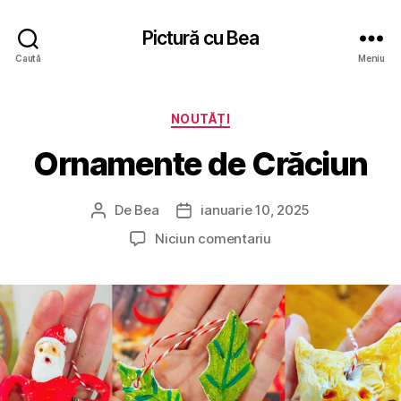
Pictură cu Bea
Caută
Meniu
Categorii
NOUTĂȚI
Ornamente de Crăciun
De
Bea
ianuarie 10, 2025
Autor
Dată
articol
articol
la
Niciun comentariu
Ornamente
de
Crăciun