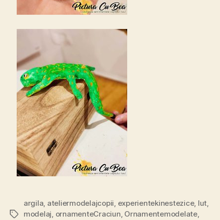
argila
,
ateliermodelajcopii
,
experientekinestezice
,
lut
,
modelaj
,
ornamenteCraciun
,
Ornamentemodelate
,
Etichete