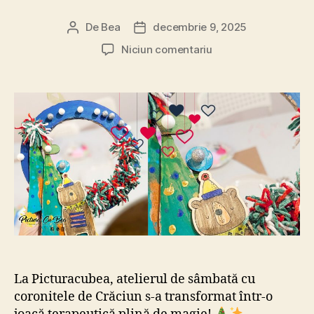
De
Bea
decembrie 9, 2025
Autor
Dată
articol
articol
la
Niciun comentariu
Coronițe
de
Crăciun
sâmbata
la
PicturaCuBea
La Picturacubea, atelierul de sâmbată cu
coronitele de Crăciun s-a transformat într-o