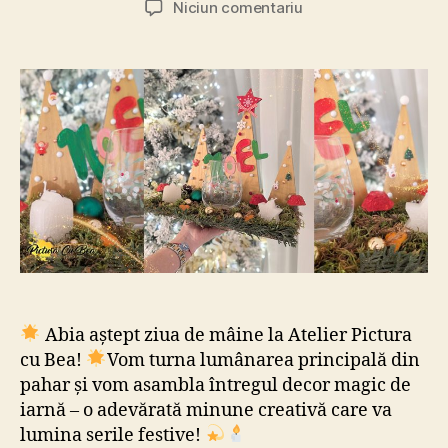
la
Niciun comentariu
Sâmbetele
de
creativitate
la
Pictura
Cu
Bea
Abia aștept ziua de mâine la Atelier Pictura
cu Bea!
Vom turna lumânarea principală din
pahar și vom asambla întregul decor magic de
iarnă – o adevărată minune creativă care va
lumina serile festive!