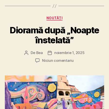
Categorii
NOUTĂȚI
Dioramă după „Noapte
înstelată”
De
Bea
noiembrie 1, 2025
Autor
Dată
articol
articol
la
Niciun comentariu
Dioramă
după
„Noapte
înstelată”