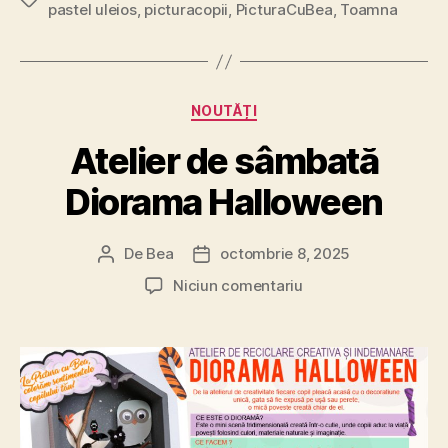
pastel uleios
,
picturacopii
,
PicturaCuBea
,
Toamna
in
atelierul
nostru”
Categorii
NOUTĂȚI
Atelier de sâmbată
Diorama Halloween
De
Bea
octombrie 8, 2025
Autor
Dată
articol
articol
la
Niciun comentariu
Atelier
de
sâmbată
Diorama
Halloween