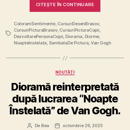
„Dioramă
CITEȘTE ÎN CONTINUARE
după
„Noapte
ColoramSentimente
,
CursuriDesenBrasov
,
înstelată””
CursuriPicturaBrasov
,
CursuriPicturaCopii
,
Etichete
DezvoltarePersonaCopii
,
Diorama
,
Diorme
,
NoapteInstelata
,
SambataDe Pictura
,
Van Gogh
Categorii
NOUTĂȚI
Dioramă reinterpretată
după lucrarea “Noapte
Înstelată” de Van Gogh.
De
Bea
octombrie 29, 2025
Autor
Dată