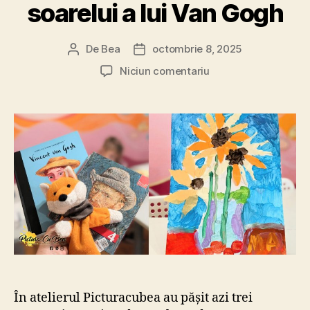
soarelui a lui Van Gogh
De
Bea
octombrie 8, 2025
Autor
Dată
articol
articol
la
Niciun comentariu
Azi
despre
Floarea
soarelui
a
lui
Van
Gogh
În atelierul Picturacubea au pășit azi trei