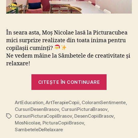
În seara asta, Moș Nicolae lasă la Picturacubea
mici surprize realizate din toata inima pentru
copilașii cuminți?
Ne vedem mâine la Sâmbetele de creativitate și
relaxare!
„Încă
CITEȘTE ÎN CONTINUARE
un
pic
ArtEducation
,
ArtTerapieCopii
,
ColoramSentimente
și
,
CursuriDesenBrasov
,
CursuriPicturaBrasov
,
vine
CursuriPicturaCopiiBrasov
,
DesenCopiiBrasov
,
Etichete
Moș
MosNicolae
,
PicturaCopiiBrasov
,
Nicolae”
SambeteleDeRelaxare