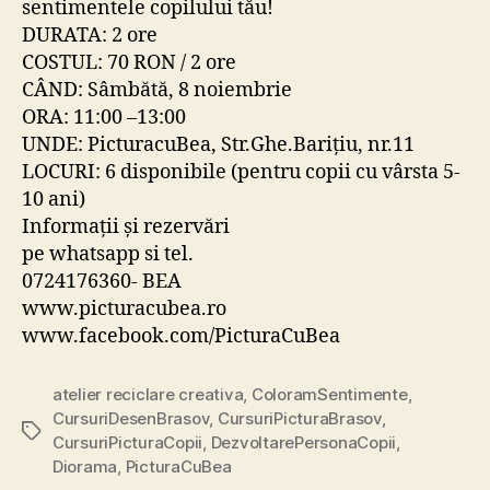
sentimentele copilului tău!
DURATA: 2 ore
COSTUL: 70 RON / 2 ore
CÂND: Sâmbătă, 8 noiembrie
ORA: 11:00 –13:00
UNDE: PicturacuBea, Str.Ghe.Barițiu, nr.11
LOCURI: 6 disponibile (pentru copii cu vârsta 5-
10 ani)
Informații și rezervări
pe whatsapp si tel.
0724176360- BEA
www.picturacubea.ro
www.facebook.com/PicturaCuBea
atelier reciclare creativa
,
ColoramSentimente
,
CursuriDesenBrasov
,
CursuriPicturaBrasov
,
Etichete
CursuriPicturaCopii
,
DezvoltarePersonaCopii
,
Diorama
,
PicturaCuBea