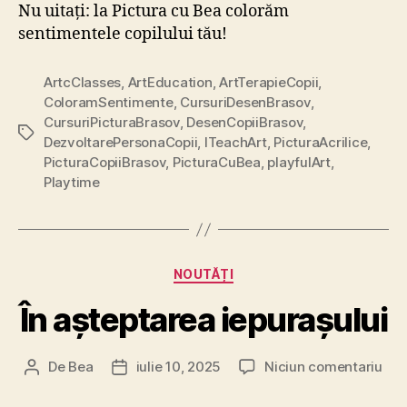
Nu uitați: la Pictura cu Bea colorăm
sentimentele copilului tău!
ArtcClasses
,
ArtEducation
,
ArtTerapieCopii
,
ColoramSentimente
,
CursuriDesenBrasov
,
CursuriPicturaBrasov
,
DesenCopiiBrasov
,
Etichete
DezvoltarePersonaCopii
,
ITeachArt
,
PicturaAcrilice
,
PicturaCopiiBrasov
,
PicturaCuBea
,
playfulArt
,
Playtime
Categorii
NOUTĂȚI
În așteptarea iepurașului
la
De
Bea
iulie 10, 2025
Niciun comentariu
Autor
Dată
În
articol
articol
așt