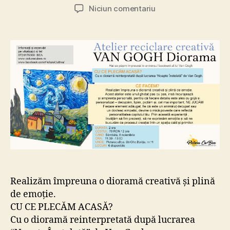
articol
articol
la
Niciun comentariu
Dioramă
reinterpretată
după
lucrarea
“Noapte
Înstelată”
de
Van
Gogh.
Realizăm împreuna o dioramă creativă și plină
de emoție.
CU CE PLECĂM ACASĂ?
Cu o dioramă reinterpretată după lucrarea