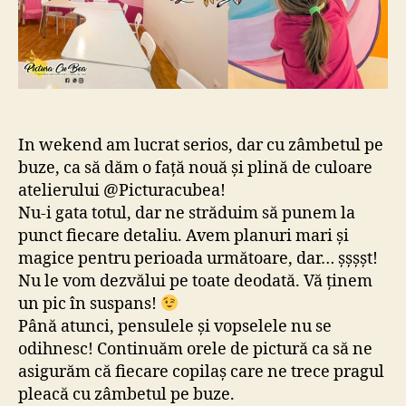
In wekend am lucrat serios, dar cu zâmbetul pe
buze, ca să dăm o față nouă și plină de culoare
atelierului @Picturacubea!
Nu-i gata totul, dar ne străduim să punem la
punct fiecare detaliu. Avem planuri mari și
magice pentru perioada următoare, dar… șșșșt!
Nu le vom dezvălui pe toate deodată. Vă ținem
un pic în suspans!
Până atunci, pensulele și vopselele nu se
odihnesc! Continuăm orele de pictură ca să ne
asigurăm că fiecare copilaș care ne trece pragul
pleacă cu zâmbetul pe buze.