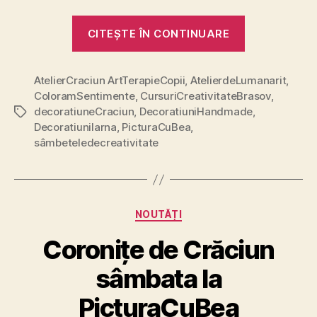
„Sâmbetele
CITEȘTE ÎN CONTINUARE
de
creativitate
AtelierCraciun ArtTerapieCopii
,
AtelierdeLumanarit
la
,
ColoramSentimente
,
CursuriCreativitateBrasov
,
Pictura
decoratiuneCraciun
,
DecoratiuniHandmade
,
Etichete
Cu
DecoratiuniIarna
,
PicturaCuBea
,
Bea”
sâmbeteledecreativitate
Categorii
NOUTĂȚI
Coronițe de Crăciun
sâmbata la
PicturaCuBea