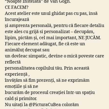
“Noapte Înstelată” de Van Gogh.
CE FACEM?
Acest atelier este unul ghidat pas cu pas, insă
încurajează
și amprenta personală, pentru că fiecare detaliu
este ales cu grijă si personalizat – decupăm,
lipim, pictăm și, cel mai important, NE JUCĂM.
Fiecare element adăugat, fie că este un
animăluț decupat sau
un dovleac simpatic, devine o mică poveste care
reflectă
personalitatea copilului tău. Prin această
experiență ,
învățăm să fim prezenți, să ne exprimăm
emoțiile și să ne
bucurăm de procesul creației într-un spațiu
cald și primitor.
Nu uitați la @PicturaCuBea colorăm