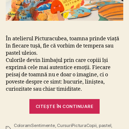
În atelierul Picturacubea, toamna prinde viață
în fiecare tușă, fie că vorbim de tempera sau
pastel uleios.
Culorile devin limbajul prin care copiii își
exprimă cele mai autentice emoții. Fiecare
peisaj de toamnă nu e doar o imagine, ci o
poveste despre ce simt: bucurie, liniștea,
curiozitate sau chiar timiditate.
„A
CITEȘTE ÎN CONTINUARE
venit
toamna
ColoramSentimente
,
CursuriPicturaCopii
,
pastel
si
,
Etichete