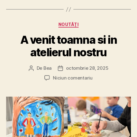
Categorii
NOUTĂȚI
A venit toamna si in
atelierul nostru
De
Bea
octombrie 28, 2025
Autor
Dată
articol
articol
la
Niciun comentariu
A
venit
toamna
si
in
atelierul
nostru