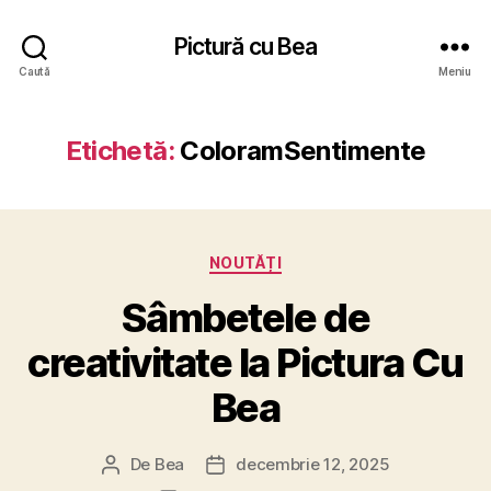
Pictură cu Bea
Caută
Meniu
Etichetă:
ColoramSentimente
Categorii
NOUTĂȚI
Sâmbetele de
creativitate la Pictura Cu
Bea
De
Bea
decembrie 12, 2025
Autor
Dată
articol
articol