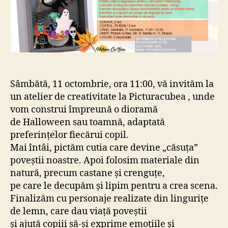
Sâmbătă, 11 octombrie, ora 11:00, vă invităm la
un atelier de creativitate la Picturacubea , unde
vom construi împreună o dioramă
de Halloween sau toamnă, adaptată
preferințelor fiecărui copil.
Mai întâi, pictăm cutia care devine „căsuța”
poveștii noastre. Apoi folosim materiale din
natură, precum castane și crenguțe,
pe care le decupăm și lipim pentru a crea scena.
Finalizăm cu personaje realizate din lingurițe
de lemn, care dau viață poveștii
și ajută copiii să-și exprime emoțiile și