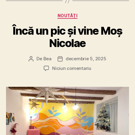
Categorii
NOUTĂȚI
Încă un pic și vine Moș
Nicolae
De
Bea
decembrie 5, 2025
Autor
Dată
articol
articol
la
Niciun comentariu
Încă
un
pic
și
vine
Moș
Nicolae