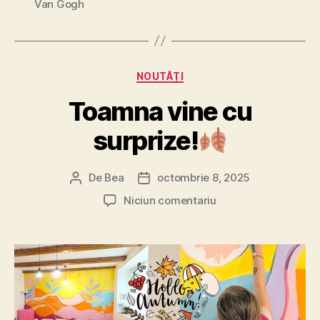
Van Gogh
lui
Van
Gogh”
Categorii
NOUTĂȚI
Toamna vine cu
surprize!
De
Bea
octombrie 8, 2025
Autor
Dată
articol
articol
la
Niciun comentariu
Toamna
vine
cu
surprize!