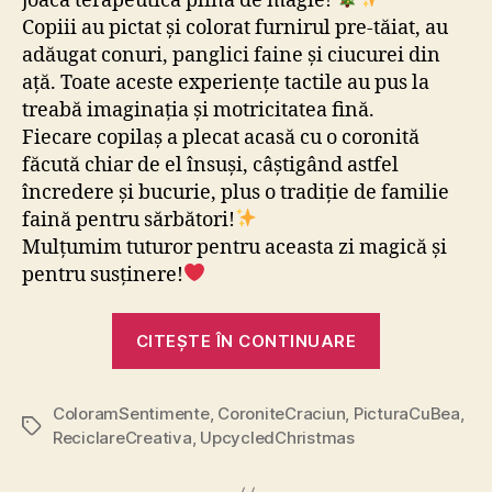
joacă terapeutică plină de magie!
Copiii au pictat și colorat furnirul pre-tăiat, au
adăugat conuri, panglici faine și ciucurei din
ață. Toate aceste experiențe tactile au pus la
treabă imaginația și motricitatea fină.
Fiecare copilaș a plecat acasă cu o coronită
făcută chiar de el însuși, câștigând astfel
încredere și bucurie, plus o tradiție de familie
faină pentru sărbători!
Mulțumim tuturor pentru aceasta zi magică și
pentru susținere!
„Coronițe
CITEȘTE ÎN CONTINUARE
de
Crăciun
ColoramSentimente
,
CoroniteCraciun
,
PicturaCuBea
sâmbata
,
Etichete
ReciclareCreativa
,
UpcycledChristmas
la
PicturaCuB