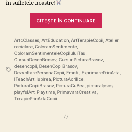
în sufletele noastre!
„În
CITEȘTE ÎN CONTINUARE
așteptarea
iepurașului
ArtcClasses
,
ArtEducation
,
ArtTerapieCopii
,
Atelier
reciclare
,
ColoramSentimente
,
ColoramSentimenteleCopiluluiTau
,
CursuriDesenBrasov
,
CursuriPicturaBrasov
,
desencopii
,
DesenCopiiBrasov
,
Etichete
DezvoltarePersonaCopii
,
Emotii
,
ExprimarePrinArta
,
ITeachArt
,
Iubirea
,
PicturaAcrilice
,
PicturaCopiiBrasov
,
PicturaCuBea
,
picturaIpsos
,
playfulArt
,
Playtime
,
PrimavaraCreativa
,
TerapiePrinArtaCopii