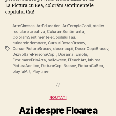
La Pictura cu Bea, colorăm sentimentele
copilului tău!
ArtcClasses
,
ArtEducation
,
ArtTerapieCopii
,
atelier
reciclare creativa
,
ColoramSentimente
,
ColoramSentimenteleCopiluluiTau
,
culoareindemnare
,
CursuriDesenBrasov
,
CursuriPicturaBrasov
,
desencopii
,
DesenCopiiBrasov
,
Etichete
DezvoltarePersonaCopii
,
Diorama
,
Emotii
,
ExprimarePrinArta
,
halloween
,
ITeachArt
,
Iubirea
,
PicturaAcrilice
,
PicturaCopiiBrasov
,
PicturaCuBea
,
playfulArt
,
Playtime
Categorii
NOUTĂȚI
Azi despre Floarea