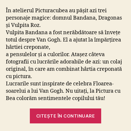
În atelierul Picturacubea au pășit azi trei
personaje magice: domnul Bandana, Dragonas
și Vulpita Roz.
Vulpita Bandana a fost nerăbdătoare să învețe
totul despre Van Gogh. El a ajutat la împărțirea
hârtiei creponate,
a pensulelor și a culorilor. Atașez câteva
fotografii cu lucrările adorabile de azi: un colaj
original, în care am combinat hârtia creponată
cu pictura.
Lucrarile sunt inspirate de celebra Floarea-
soarelui a lui Van Gogh. Nu uitați, la Pictura cu
Bea colorăm sentimentele copilului tău!
„Azi
CITEȘTE ÎN CONTINUARE
despre
Floarea