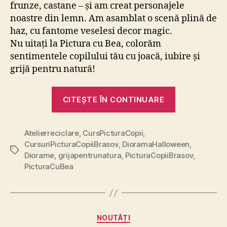
frunze, castane – și am creat personajele
noastre din lemn. Am asamblat o scenă plină de
haz, cu fantome veselesi decor magic.
Nu uitați la Pictura cu Bea, colorăm
sentimentele copilului tău cu joacă, iubire și
grijă pentru natură!
„Diorama
CITEȘTE ÎN CONTINUARE
Halloween”
Atelierreciclare
,
CursPicturaCopii
,
CursuriPicturaCopiiBrasov
,
DioramaHalloween
,
Etichete
Diorame
,
grijapentrunatura
,
PicturaCopiiBrasov
,
PicturaCuBea
Categorii
NOUTĂȚI