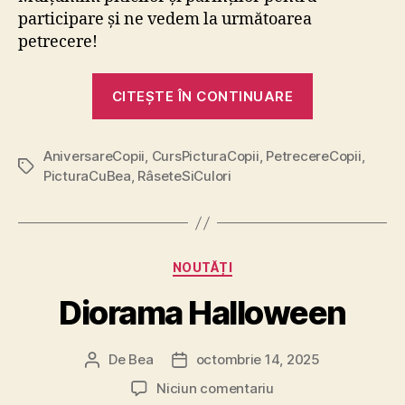
participare și ne vedem la următoarea
petrecere!
„Aniversare
CITEȘTE ÎN CONTINUARE
„pisicească”
la
AniversareCopii
,
CursPicturaCopii
,
PetrecereCopii
PicturaCuBe
,
Etichete
PicturaCuBea
,
RâseteSiCulori
Categorii
NOUTĂȚI
Diorama Halloween
De
Bea
octombrie 14, 2025
Autor
Dată
articol
articol
la
Niciun comentariu