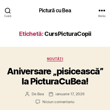
Pictură cu Bea
Caută
Meniu
Etichetă:
CursPicturaCopii
Categorii
NOUTĂȚI
Aniversare „pisicească”
la PicturaCuBea!
De
Bea
ianuarie 17, 2026
Autor
Dată
articol
articol
la
Niciun comentariu
Aniversare