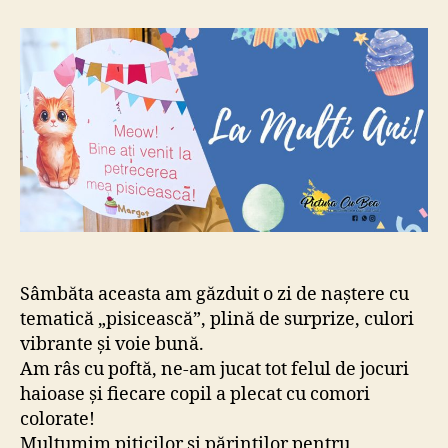
„pisicească”
la
PicturaCuBea!
Sâmbăta aceasta am găzduit o zi de naștere cu
tematică „pisicească”, plină de surprize, culori
vibrante și voie bună.
Am râs cu poftă, ne-am jucat tot felul de jocuri
haioase și fiecare copil a plecat cu comori
colorate!
Mulțumim piticilor și părinților pentru