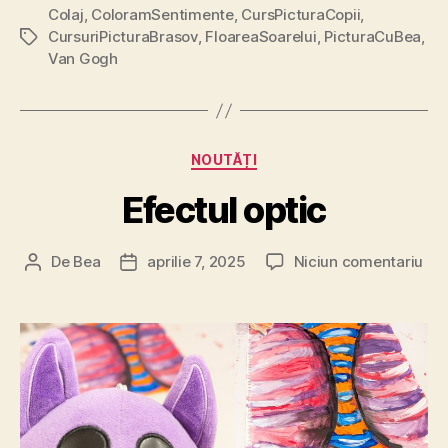
Colaj
,
ColoramSentimente
,
CursPicturaCopii
soarelui
,
CursuriPicturaBrasov
,
FloareaSoarelui
,
PicturaCuBea
,
Etichete
a
Van Gogh
lui
Van
Gogh”
Categorii
NOUTĂȚI
Efectul optic
la
De
Bea
aprilie 7, 2025
Niciun comentariu
Autor
Dată
Efe
articol
articol
opt