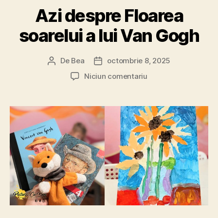
Azi despre Floarea
soarelui a lui Van Gogh
De
Bea
octombrie 8, 2025
Autor
Dată
articol
articol
la
Niciun comentariu
Azi
despre
Floarea
soarelui
a
lui
Van
Gogh