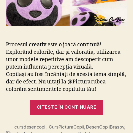
Procesul creativ este o joacă continuă!
Explorând culorile, dar și valoratia, utilizarea
unor modele repetitive am descoperit cum
putem influența percepția vizuală.
Copilași au fost încântați de acesta tema simplă,
dar de efect. Nu uitați la @Picturacubea
colorăm sentimentele copilului tău!
„Efectul
CITEȘTE ÎN CONTINUARE
optic”
cursdesencopii
,
CursPicturaCopii
,
DesenCopiiBrasov
,